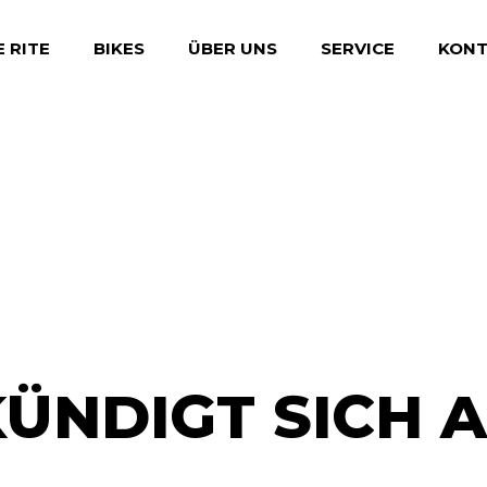
E RITE
BIKES
ÜBER UNS
SERVICE
KONT
BONUSKARTE
WERKSTATT
BIKES FOR GIRLS
BIKE-FITTING
LEASING
ÜNDIGT SICH AN