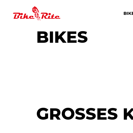
Skip
to
the
BIK
content
BIKES
GROSSES K