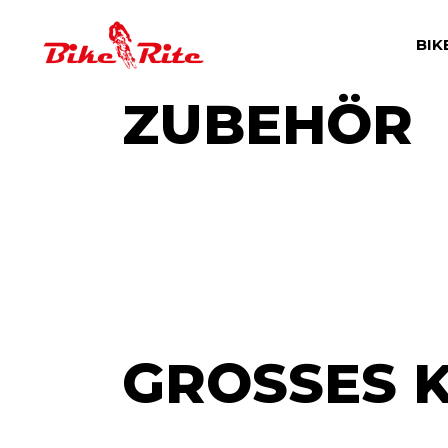
Skip
to
the
BIK
content
ZUBEHÖR
GROSSES K