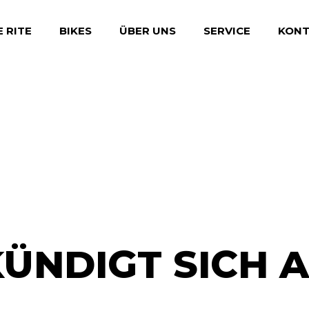
E RITE
BIKES
ÜBER UNS
SERVICE
KONT
BONUSKARTE
WERKSTATT
BIKES FOR GIRLS
BIKE-FITTING
LEASING
ÜNDIGT SICH AN